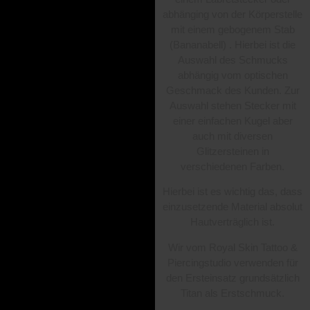
abhänging von der Körperstelle
mit einem gebogenem Stab
(Bananabell) . Hierbei ist die
Auswahl des Schmucks
abhängig vom optischen
Geschmack des Kunden. Zur
Auswahl stehen Stecker mit
einer einfachen Kugel aber
auch mit diversen
Glitzersteinen in
verschiedenen Farben.
Hierbei ist es wichtig das, dass
einzusetzende Material absolut
Hautverträglich ist.
Wir vom Royal Skin Tattoo &
Piercingstudio verwenden für
den Ersteinsatz grundsätzlich
Titan als Erstschmuck.