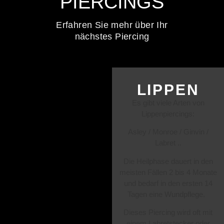
PIERCINGS
Erfahren Sie mehr über Ihr
nächstes Piercing
LIPPEN
Es gibt viele Arten von
Lippenpiercings:
Asley / Monroe / Ginvin /
Labret ..
Die Heilphase dauert in den
meisten Fällen 2 bis 4 Monate
und bedarf in den ersten 14
Tagen eine Wundpflege.
Dieses Piercing wird oft mit
einem Labretstecker oder