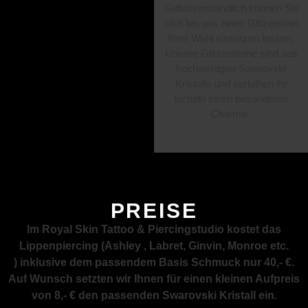
Selbstverständlich können Sie
sich bei uns einen Glitzerstein
Ihrer Wahl einsetzen lassen.
Unsere Glitzersteine sind aus
hochwertigen Swarovski
Kristalle und verleihen ihr
lächeln einen besonderen
Charme.
PREISE
Im Royal Skin Tattoo & Piercingstudio kostet das
Lippenpiercing (Ashley , Labret, Ginvin, Monroe etc.
) inklusive dem passendem Basis Schmuck nur 40,- €.
Auf Wunsch setzten wir Ihnen für einen kleinen Aufpreis
von 8,- € den passenden Swarovski Kristall ein.