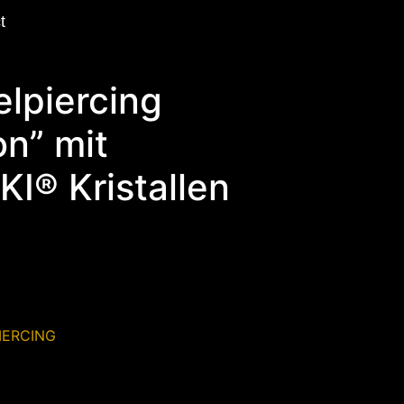
t
lpiercing
n” mit
® Kristallen
IERCING