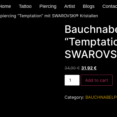
Home
Tattoo
Piercing
Artist
Blogs
Contac
piercing “Temptation” mit SWAROVSKI® Kristallen
Bauchnabe
“Temptatio
SWAROVSKI
34,90
€
31,92
€
Add to cart
Category:
BAUCHNABELP