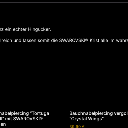
nz ein echter Hingucker.
ailreich und lassen somit die SWAROVSKI® Kristlalle im wah
abelpiercing “Tortuga
Bauchnabelpiercing vergol
ll” mit SWAROVSKI®
“Crystal Wings”
len
39,90
€