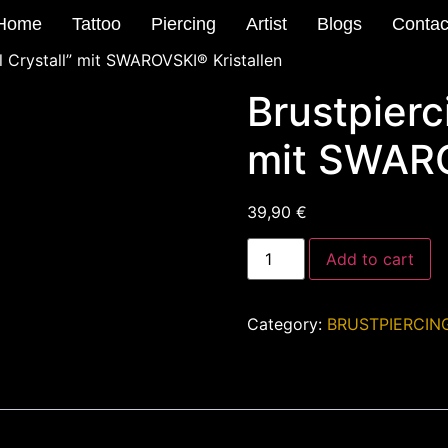
Home
Tattoo
Piercing
Artist
Blogs
Contac
l Crystall” mit SWAROVSKI® Kristallen
Brustpierc
mit SWARO
39,90
€
Add to cart
Category:
BRUSTPIERCIN