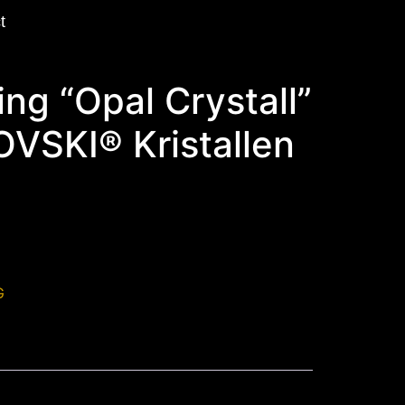
t
ing “Opal Crystall”
VSKI® Kristallen
G