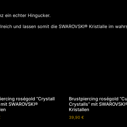
nz ein echter Hingucker.
ailreich und lassen somit die SWAROVSKI® Kristlalle im wah
iercing roségold “Crystall
Brustpiercing roségold “C
” mit SWAROVSKI®
Crystalls” mit SWAROVSKI
len
Kristallen
€
39,90
€