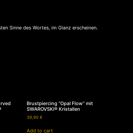
rsten Sinne des Wortes, im Glanz erscheinen.
urved
Brustpiercing “Opal Flow” mit
®
SWAROVSKI® Kristallen
39,90
€
Add to cart