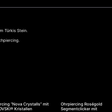
m Türkis Stein.
hpiercing.
rcing “Nova Crystalls” mit
Ohrpiercing Roségold
VSKI® Kristallen
Segmentclicker mit