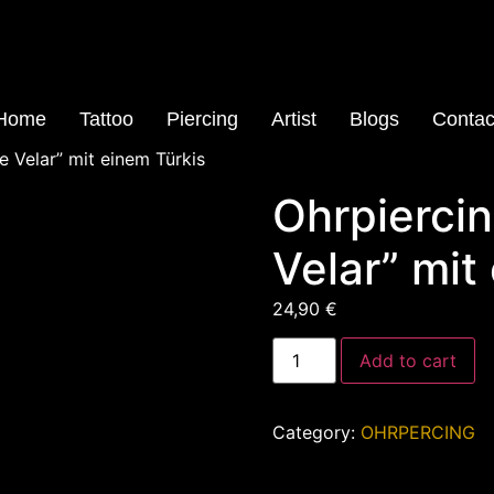
Home
Tattoo
Piercing
Artist
Blogs
Contac
e Velar” mit einem Türkis
Ohrpiercin
Velar” mit
24,90
€
Ohrpiercing
Add to cart
"Turquoise
Velar"
mit
einem
Category:
OHRPERCING
Türkis
quantity