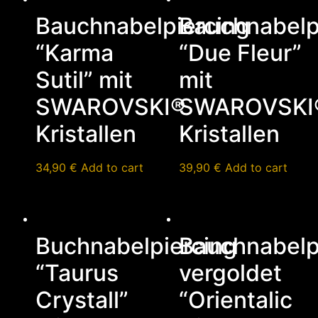
Bauchnabelpiercing
Bauchnabelp
“Karma
“Due Fleur”
Sutil” mit
mit
SWAROVSKI®
SWAROVSKI
Kristallen
Kristallen
34,90
€
Add to cart
39,90
€
Add to cart
Buchnabelpiercing
Bauchnabelp
“Taurus
vergoldet
Crystall”
“Orientalic