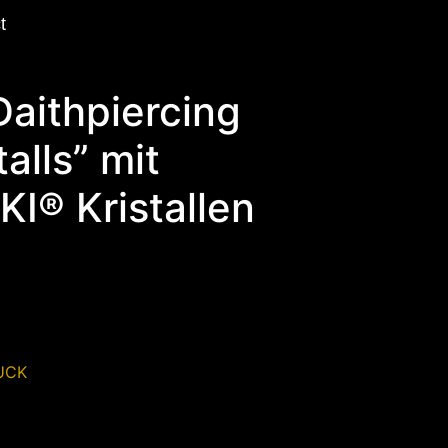
t
aithpiercing
alls” mit
® Kristallen
UCK