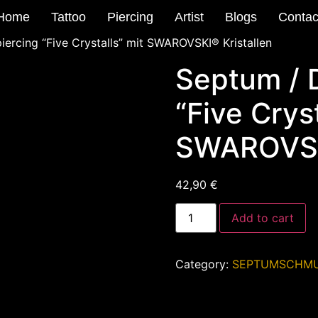
Home
Tattoo
Piercing
Artist
Blogs
Contac
iercing “Five Crystalls” mit SWAROVSKI® Kristallen
Septum / D
“Five Cryst
SWAROVSKI
42,90
€
Add to cart
Category:
SEPTUMSCHM