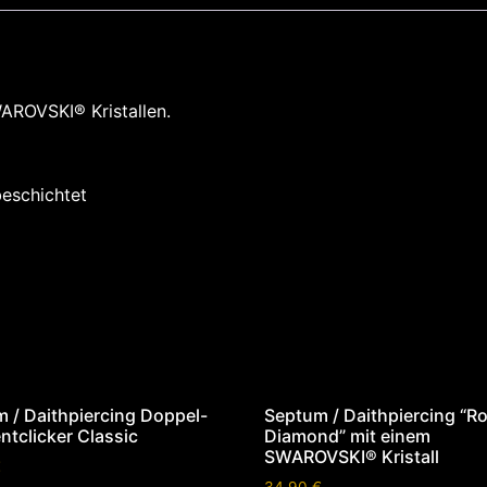
AROVSKI® Kristallen.
beschichtet
 / Daithpiercing Doppel-
Septum / Daithpiercing “Ro
tclicker Classic
Diamond” mit einem
SWAROVSKI® Kristall
€